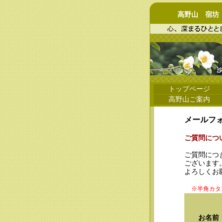
高野山 宿坊 萱
トップページ
高野山ご案内
メールフ
ご質問につ
ご質問につ
ございます
よろしくお
※半角カタ
お名前