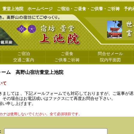
堂上池院 ホームページ ご宿泊・ご昼食・ご供養・ご祈祷 予約
ご宿泊
ご昼食
問合せメール
交通ご案内
ご供養ご祈祷
院内平面図
ォーム 高野山宿坊萱堂上池院
いて
きましては 、下記メールフォームでも対応しておりますが、ご返事が遅
。その場合はお電話或いはファクスにて再度お問合せ下さい。
願い申し上げます。
カナは使用しないでください。全て必須項目です。
：