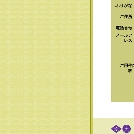
ふりがな
ご住所
電話番号
メールア
レス
ご用件
容