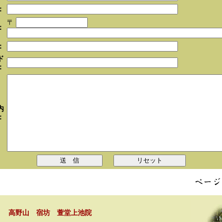
：
〒
：
：
ド
：
内
：
高野山 宿坊 萱堂上池院